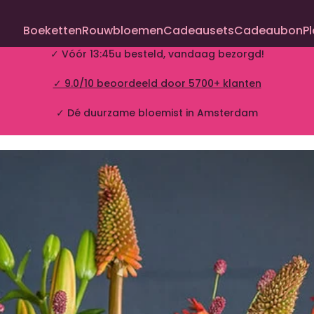
Boeketten
Rouwbloemen
Cadeausets
Cadeaubon
P
✓ Vóór 13:45u besteld, vandaag bezorgd!
✓ 9.0/10 beoordeeld door 5700+ klanten
✓ Dé duurzame bloemist in Amsterdam