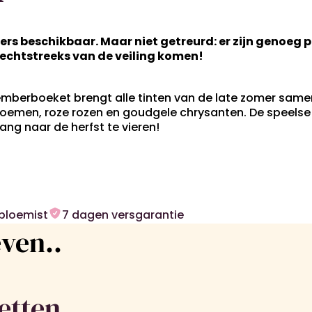
et vers beschikbaar. Maar niet getreurd: er zijn genoe
rechtstreeks van de veiling komen!
temberboeket brengt alle tinten van de late zomer samen
loemen, roze rozen en goudgele chrysanten. De speelse
ang naar de herfst te vieren!
bloemist
7 dagen versgarantie
ven..
etten