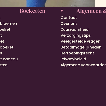
Boeketten
Algemeen &
s
Contact
 bloemen
Over ons
oeket
Duurzaamheid
t
Verzorgingstips
et
Veelgestelde vragen
boeket
Betaalmogelijkheden
et
Herroepingsrecht
t cadeau
Privacybeleid
tten
Algemene voorwaarde