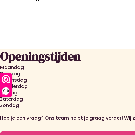
Openingstijden
Maandag
Dinsdag
Woensdag
Donderdag
9,0
Vrijdag
Zaterdag
Zondag
Heb je een vraag? Ons team helpt je graag verder! Wij 