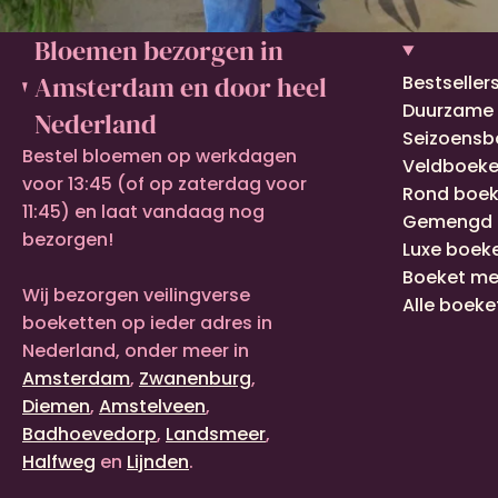
Bloemen bezorgen in
Amsterdam en door heel
Bestseller
Duurzame
Nederland
Seizoensb
Bestel bloemen op werkdagen
Veldboeke
voor 13:45 (of op zaterdag voor
Rond boek
11:45) en laat vandaag nog
Gemengd 
bezorgen!
Luxe boek
Boeket me
Wij bezorgen veilingverse
Alle boeke
boeketten op ieder adres in
Nederland, onder meer in
Amsterdam
,
Zwanenburg
,
Diemen
,
Amstelveen
,
Badhoevedorp
,
Landsmeer
,
Halfweg
en
Lijnden
.