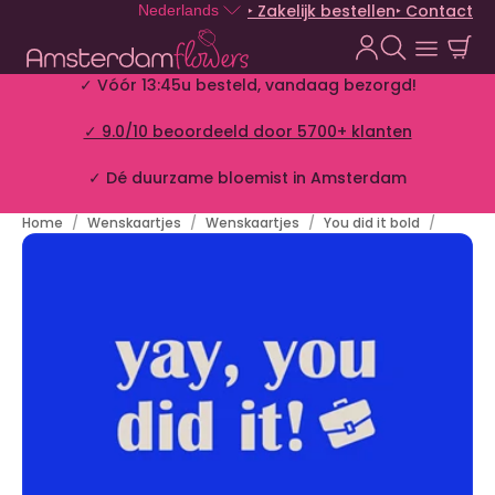
‣ Zakelijk bestellen
‣ Contact
Nederlands
✓ Vóór 13:45u besteld, vandaag bezorgd!
✓ 9.0/10 beoordeeld door 5700+ klanten
✓ Dé duurzame bloemist in Amsterdam
Home
Wenskaartjes
Wenskaartjes
You did it bold