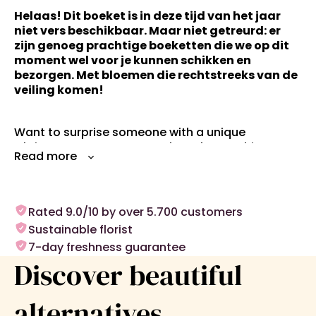
Helaas! Dit boeket is in deze tijd van het jaar
niet vers beschikbaar. Maar niet getreurd: er
zijn genoeg prachtige boeketten die we op dit
moment wel voor je kunnen schikken en
bezorgen. Met bloemen die rechtstreeks van de
veiling komen!
Want to surprise someone with a unique
Christmas arrangement? Then choose this
Christmas arrangement surprise. The Christmas
arrangement is decorated with the most
beautiful fresh Christmas branches, flowers and
fruit that are available at that moment. This
Rated 9.0/10 by over 5.700 customers
makes each individual Christmas arrangement a
Sustainable florist
unique surprise of the highest quality. And
7-day freshness guarantee
because you never know in advance what the
Discover beautiful
arrangement will look like, it also makes a really
cool gift for yourself!
alternatives..